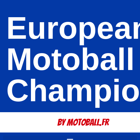
Europea
Motoball
Champio
By Motoball.Fr